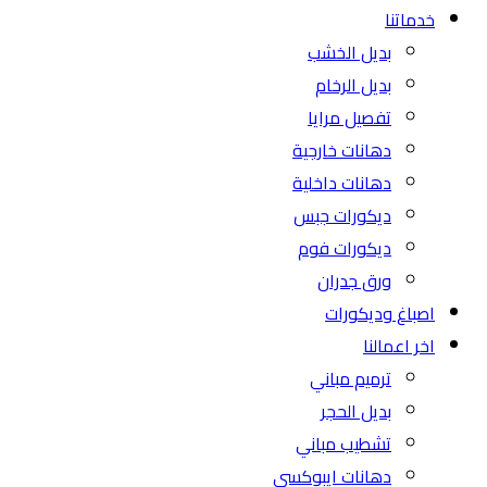
خدماتنا
بديل الخشب
بديل الرخام
تفصيل مرايا
دهانات خارجية
دهانات داخلية
ديكورات جبس
ديكورات فوم
ورق جدران
اصباغ وديكورات
اخر اعمالنا
ترميم مباني
بديل الحجر
تشطيب مباني
دهانات ايبوكسي