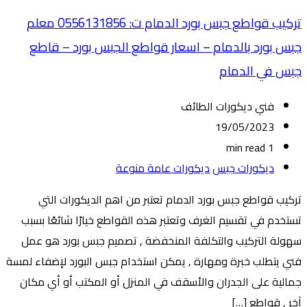
تركيب قواطع جبس بورد الدمام ت: 0556131856 معلم
جبس بورد بالدمام – اسعار قواطع الجبس بورد – قاطع
جبس في الدمام
فني ديكورات الطائف
19/05/2023
1 min read
ديكورات جبس
ديكورات عامة منوعة
تركيب قواطع جبس بورد الدمام تعتبر من اهم الديكورات التي
تستخدم في تقسيم الغرف وتعتبر هذه القواطع خيارًا شائعًا بسبب
سهولة التركيب والتكلفة المنخفضة , تصميم جبس بورد هو عمل
فني يتطلب خبرة ومهارة , يمكن استخدام جبس البورد لإضفاء لمسة
جمالية على الجدران والأسقف في المنزل أو المكتب أو أي مكان
آخر , قواطع […]