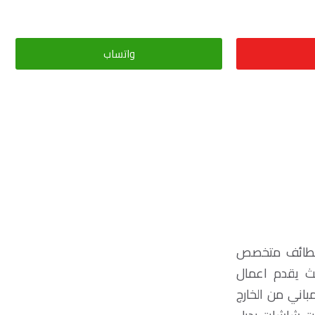
الان .
واتساب
بالطائف متخصص
يث يقدم اعمال
باني من الخارج