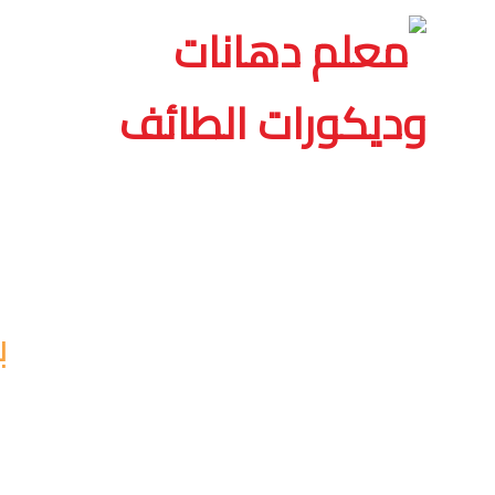
ب
اهلا وسهلا بكم عملائنا الكرام في كل جديد من اعمال الم
للمنازل والفلل والقصور تركيب ديكورات بديل الحجر وكذالك د
بالطائف أو افضل معلم ديكورات مداخل بالطائف ووصلت الى هنا