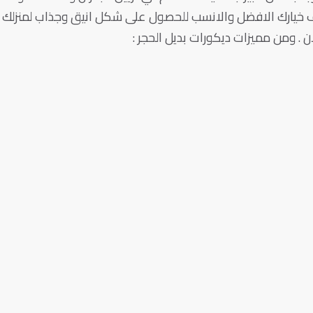
ئف خيارك الافضل والانسب للحصول على شكل انيق وجذاب لمنزلك ا
ان . ومن مميزات ديكورات بديل الحجر :