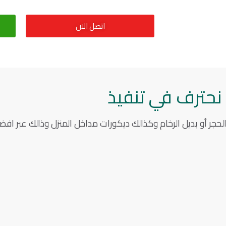
اتصل الان
نحترف في تنفيذ
لحجر أو بديل الرخام وكذالك ديكورات مداخل المنزل وذالك عبر اف