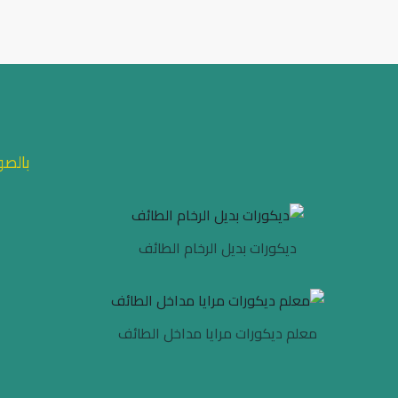
بالصو
ديكورات بديل الرخام الطائف
معلم ديكورات مرايا مداخل الطائف