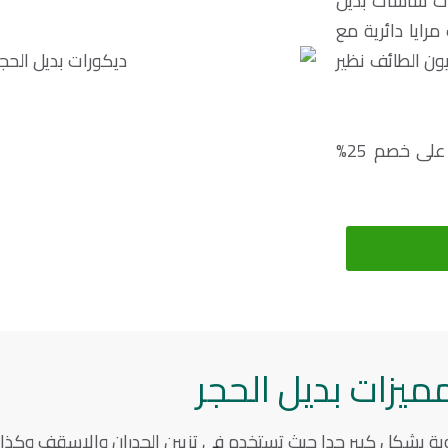
يات شاشات بديل
رايا دائرية مع
يون الطائف
نظير
اطلب الان افضل معلم تركيب بديل الحجر في الطائف واحصل على خصم 25%
ميزات بديل الحجر
وبة بشكل كبير جدا حيث تستخدم في تزيين الجدران والاسقف وكذا