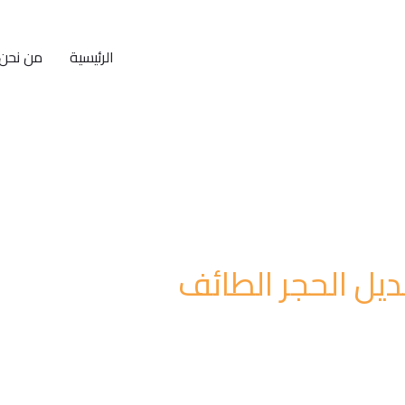
الرئيسية
من نحن
ديل الحجر الطائف
قاولات العامة والتشطيب حيث يسرنا ان نعرض لكم من خلال هذة ا
يكورات مداخل للمنازل في الطائف , فان كنت من سكانها وتبحث عن
 فانت بكل تاكيد في المكان المناسب التي سوف تجد اعمال احترا