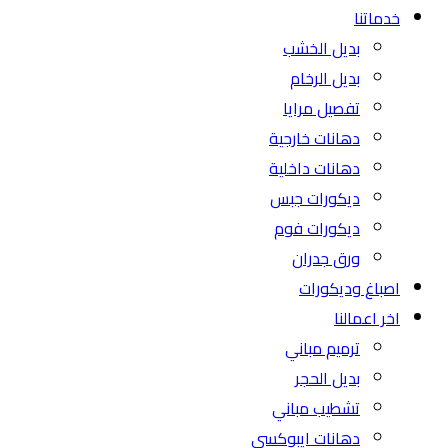
خدماتنا
بديل الخشب
بديل الرخام
تفصيل مرايا
دهانات خارجية
دهانات داخلية
ديكورات جبس
ديكورات فوم
ورق جدران
اصباغ وديكورات
اخر اعمالنا
ترميم مباني
بديل الحجر
تشطيب مباني
دهانات ايبوكسي