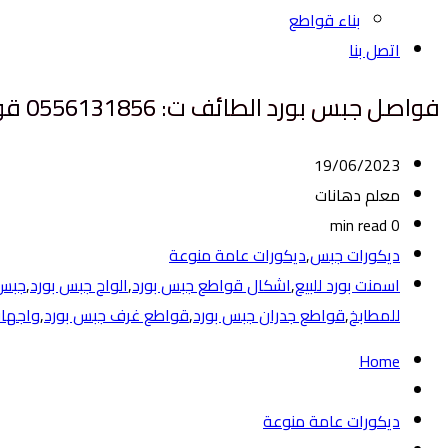
بناء قواطع
اتصل بنا
فواصل جبس بورد الطائف ت: 0556131856 قواطع جبس بورد للصالات – تركيب قواطع جبس بورد – جدار جبس بورد فواصل الطائف
19/06/2023
معلم دهانات
0 min read
ديكورات جبس
,
ديكورات عامة منوعة
اسمنت بورد للبيع
,
اشكال قواطع جبس بورد
,
الواح جبس بورد
,
جبس 
للمطابخ
,
قواطع جدران جبس بورد
,
قواطع غرف جبس بورد
,
واجهات
Home
ديكورات عامة منوعة