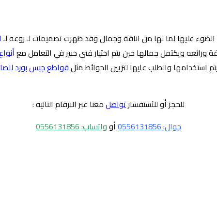
 الضوء عليها لما لها من اناقة وجمال وقد ظهرت تصميمات لـ روعه لـ
ا
رائعه ويكتمل جمالها حين يتم اختيار فني خبير في التعامل مع
أنواع
يتم استخدامها والطلب عليها لتزيين الحوائط مثل
قواطع جبس بورد للصال
للحجز أو للأستفسار
تواصل
معنا عبر الارقام التاليه :
جوال: 0556131856
أو
واتساب: 0556131856