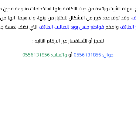
سهلة التثبيت ورائعة من حيث التكلفة ولها استخدامات متنوعة فحين حين 
ف
، وقد توفر عدد كبير من الاشكال للاختيار من بينها، و لا سيما انها 
 الطائف
وافخم
قواطع جبس بورد للصالات الطائف
التي تضف لمسة جمال
للحجز أو للأستفسار عبر الارقام التاليه :
جوال: 0556131856
أو
واتساب: 0556131856