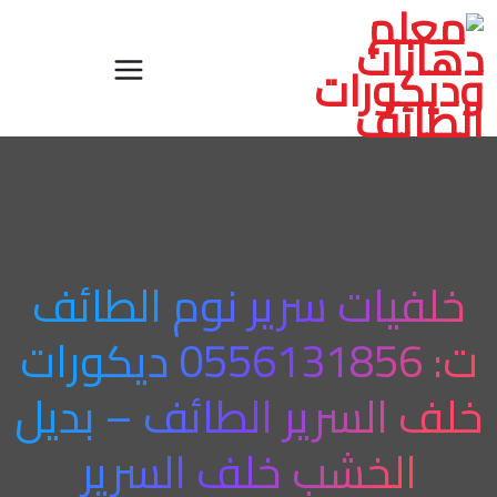
خلفيات سرير نوم الطائف
ت: 0556131856 ديكورات
خلف السرير الطائف – بديل
الخشب خلف السرير