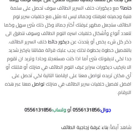
خاصا؟
مع ديكورات خلف السرير الطائف سوف تحصل على سلمة
فنية وجميله لغرفتك وجمالا ليس له مثيل مع خلفيات سرير نوم
الطائف ستجعل مظهر غرفتك أكثر جمالا وكل ذلك شئ سهل وكما
تتعدد أنواع وأشكال خلفيات اسره النوم الطائف وسوف نتطرق الى
ذكر كل شء يخص أو يتحدث عن
ديكور حائط
خلف السرير الطائف.
بالتفصيل خطوة بخطوة لذلك يجب عليك قرائة مقالتنا بتركيز شديد
جدا لكي لايفوتك شئ أما اذا كنت مستعجلا وحادا وتريد ان تقوم
الا بتركيب ديكورات سراير غرف النوم الطائف في منزلك أو فللتك أو
أي مكان تريده تواصل معنا على ارقامنا التالية لكي تحصل على
افضل تفصيل خلفيات سرير الطائف في منزلك
تواصل
معنا عبر هذه
الارقام.
جوال:
0556131856
أو
وتساب:
0556131856
شاهد أيضاً:
بناء غرفة زجاجية الطائف