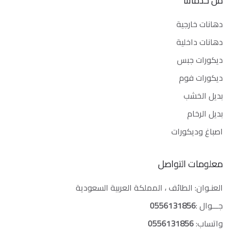
من خدماتنا
دهانات خارجية
دهانات داخلية
ديكورات جبس
ديكورات فوم
بديل الخشب
بديل الرخام
اصباغ وديكورات
معلومات التواصل
العنـوان: الطائف ، المملكة العربية السعودية
جـــوال :
0556131856
واتساب:
0556131856