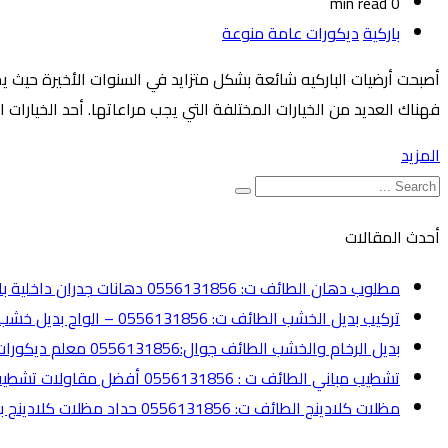
0 min read
باركية
ديكورات عامة منوعة
أصبحت أرضيات الباركيه شائعة بشكل متزايد في السنوات الأخيرة حيث يختا
فهناك العديد من الخيارات المختلفة التي يجب مراعاتها. أحد الخيارات
المزيد
أحدث المقالات
مطلوب دهان الطائف ت: 0556131856 دهانات جدران داخلية بالطائف
تركيب بديل الخشب الطائف ت: 0556131856 – الواح بديل خشب الطائف
بديل الرخام والخشب الطائف جوال:0556131856 معلم ديكورات الطائف
تشطيب مباني الطائف ت : 0556131856 أفضل مقاولات تشطيب الطائف
مظلات كلادينج الطائف ت: 0556131856 حداد مظلات كلادينج بالطائف