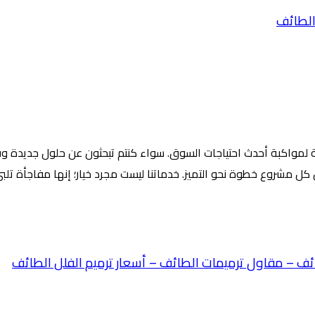
 لمواكبة أحدث احتياجات السوق. سواء كنتم تبحثون عن حلول جديدة وفو
ن كل مشروع خطوة نحو التميز. خدماتنا ليست مجرد خيار؛ إنها مفاجأة تلب