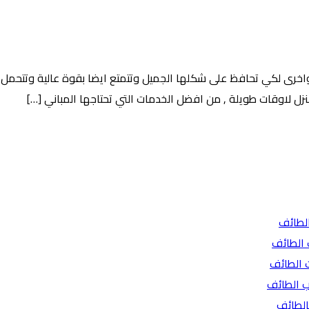
واخرى لكي تحافظ على شكلها الجميل وتتمتع ايضا بقوة عالية وتتحمل جم
ل لاوقات طويلة , من افضل الخدمات التي تحتاجها المباني […]