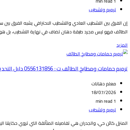
1 min read
ترميم وتشطيب
إن الفرق بين التشطيب العادي والتشطيب الاحترافي يشبه الفرق بين س
الطائف فهو ليس مجرد طبقة دهان تضاف في نهاية التشطيب، بل هو الر
المزيد
ترميم حمامات ومطابخ الطائف ت : 0556131856 دليل التجديد الاحترافي الشامل
معلم دهانات
18/07/2026
1 min read
ترميم وتشطيب
المنزل كائن حي، والجدران هي تفاصيله المتألقة التي تروي حكايتنا الي