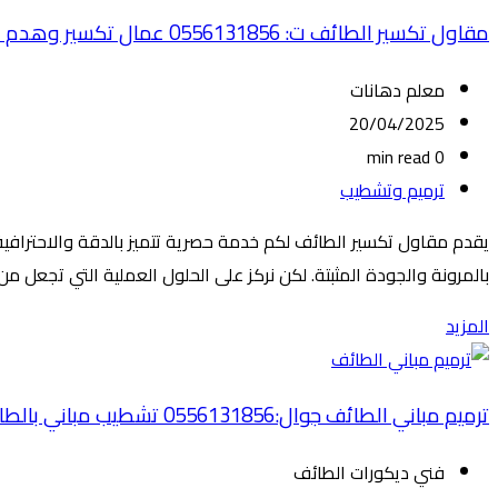
مقاول تكسير الطائف ت: 0556131856 عمال تكسير وهدم الطائف
معلم دهانات
20/04/2025
0 min read
ترميم وتشطيب
يقدم مقاول تكسير الطائف لكم خدمة حصرية تتميز بالدقة والاحترافية
بالمرونة والجودة المثبتة. لكن نركز على الحلول العملية التي تجعل م
المزيد
ترميم مباني الطائف جوال:0556131856 تشطيب مباني بالطائف – مقاول ترميمات الطائف – أسعار ترميم الفلل الطائف
فني ديكورات الطائف