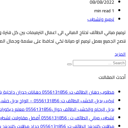
08/08/2022
1 min read
ترميم وتشطيب
ترميم مباني الطائف تحتاج المباني الى اعمال الترميمات بين كل فترة 
ننصح الجميع بعمل ترميم او صيانة لكي تحافظ على سلامة وجمال المنز
المزيد
أحدث المقالات
مطلوب دهان الطائف ت: 0556131856 دهانات جدران داخلية بالطائف
تركيب بديل الخشب الطائف ت: 0556131856 – الواح بديل خشب الطائف
بديل الرخام والخشب الطائف جوال:0556131856 معلم ديكورات الطائف
تشطيب مباني الطائف ت : 0556131856 أفضل مقاولات تشطيب الطائف
مظلات كلادينج الطائف ت: 0556131856 حداد مظلات كلادينج بالطائف