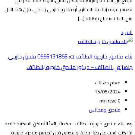
تجمع بين الحداثة والوظيفة بشكل مثالي. سواء كنت تفكر في
تصميم غرفة زجاجية للحدائق أو ملحق خارجي زجاجي، فإن هذا الحل
يتيح لك الاستمتاع بإطلالة […]
المزيد
بناء ملاحق خارجية الطائف ت: 0556131856 ملحق خارجي
جاهز في الطائف – ديكور ملاحق خارجيه بالطائف
معلم دهانات
15/05/2024
0 min read
ملاحق ومجالس
يعد بناء ملاحق خارجية الطائف ، مكملاً رائعاً للأماكن السكنية خاصة
إذا كنت تبحث عن طراز حديث و عصري فإن تصميم ملاحق خارجية