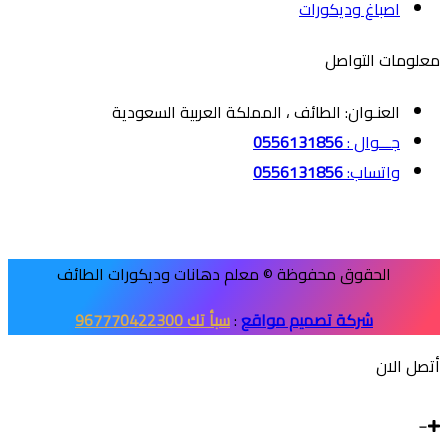
اصباغ وديكورات
معلومات التواصل
العنـوان: الطائف ، المملكة العربية السعودية
جـــوال :
0556131856
واتساب:
0556131856
الحقوق محفوظة © معلم دهانات وديكورات الطائف
شركة تصميم مواقع
:
سبأ تك 967770422300
أتصل الان