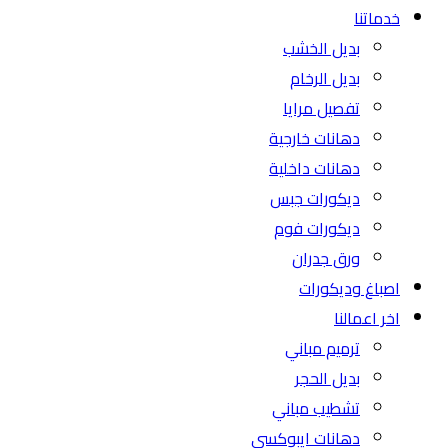
خدماتنا
بديل الخشب
بديل الرخام
تفصيل مرايا
دهانات خارجية
دهانات داخلية
ديكورات جبس
ديكورات فوم
ورق جدران
اصباغ وديكورات
اخر اعمالنا
ترميم مباني
بديل الحجر
تشطيب مباني
دهانات ايبوكسي