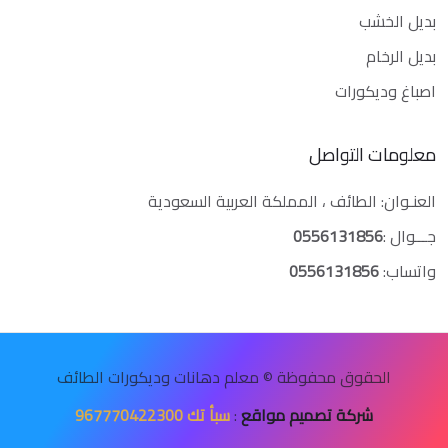
بديل الخشب
بديل الرخام
اصباغ وديكورات
معلومات التواصل
العنـوان: الطائف ، المملكة العربية السعودية
جـــوال :
0556131856
واتساب:
0556131856
الحقوق محفوظة © معلم دهانات وديكورات الطائف
شركة تصميم مواقع
:
سبأ تك 967770422300