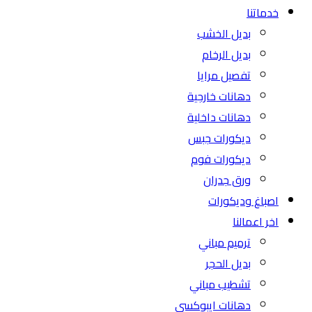
خدماتنا
بديل الخشب
بديل الرخام
تفصيل مرايا
دهانات خارجية
دهانات داخلية
ديكورات جبس
ديكورات فوم
ورق جدران
اصباغ وديكورات
اخر اعمالنا
ترميم مباني
بديل الحجر
تشطيب مباني
دهانات ايبوكسي