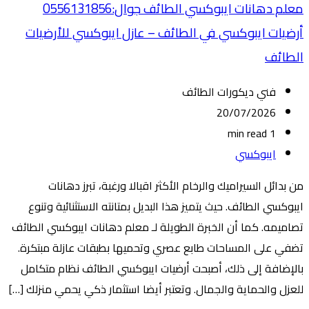
معلم دهانات ايبوكسي الطائف جوال:0556131856
أرضيات ايبوكسي في الطائف – عازل ايبوكسي للأرضيات
الطائف
فني ديكورات الطائف
20/07/2026
1 min read
ايبوكسي
من بدائل السيراميك والرخام الأكثر اقبالا ورغبة، تبرز دهانات
ايبوكسي الطائف. حيث يتميز هذا البديل بمتانته الاستثنائية وتنوع
تصاميمه. كما أن الخبرة الطويلة لـ معلم دهانات ايبوكسي الطائف
تضفي على المساحات طابع عصري وتحميها بطبقات عازلة مبتكرة.
بالإضافة إلى ذلك، أصبحت أرضيات ايبوكسي الطائف نظام متكامل
للعزل والحماية والجمال. وتعتبر أيضا استثمار ذكي يحمي منزلك […]