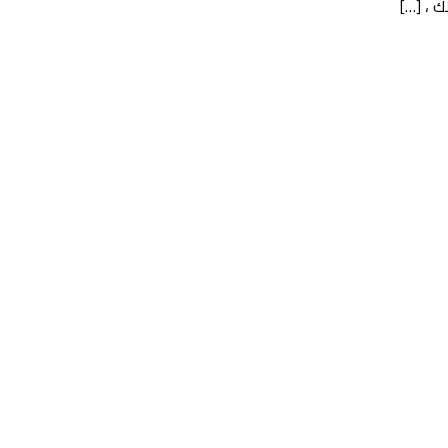
 ، […]