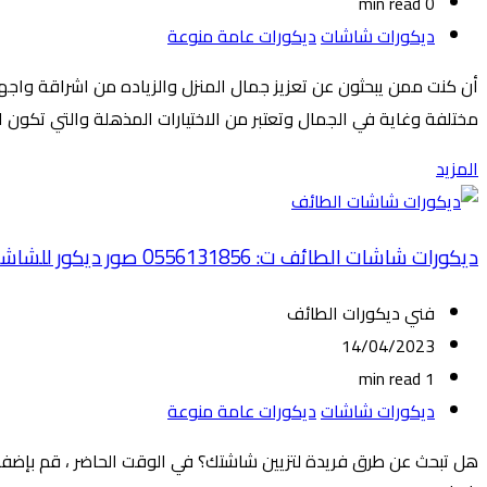
0 min read
ديكورات شاشات
ديكورات عامة منوعة
أن كنت ممن يبحثون عن تعزيز جمال المنزل والزياده من اشراقة واجه
مختلفة وغاية في الجمال وتعتبر من الاختيارات المذهلة والتي تكون اك
المزيد
ديكورات شاشات الطائف ت: 0556131856 صور ديكور للشاشه بالطائف – ديكورات تلفزيون بلازما – ديكورات للشاشه خشب الطائف
فني ديكورات الطائف
14/04/2023
1 min read
ديكورات شاشات
ديكورات عامة منوعة
هل تبحث عن طرق فريدة لتزيين شاشتك؟ في الوقت الحاضر ، قم بإضف