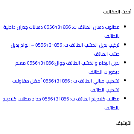
أحدث المقالات
مطلوب دهان الطائف ت: 0556131856 دهانات جدران داخلية
بالطائف
تركيب بديل الخشب الطائف ت: 0556131856 – الواح بديل
خشب الطائف
بديل الرخام والخشب الطائف جوال:0556131856 معلم
ديكورات الطائف
تشطيب مباني الطائف ت : 0556131856 أفضل مقاولات
تشطيب الطائف
مظلات كلادينج الطائف ت: 0556131856 حداد مظلات كلادينج
بالطائف
الأرشيف