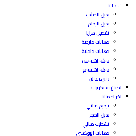
خدماتنا
بديل الخشب
بديل الرخام
تفصيل مرايا
دهانات خارجية
دهانات داخلية
ديكورات جبس
ديكورات فوم
ورق جدران
اصباغ وديكورات
اخر اعمالنا
ترميم مباني
بديل الحجر
تشطيب مباني
دهانات ايبوكسي