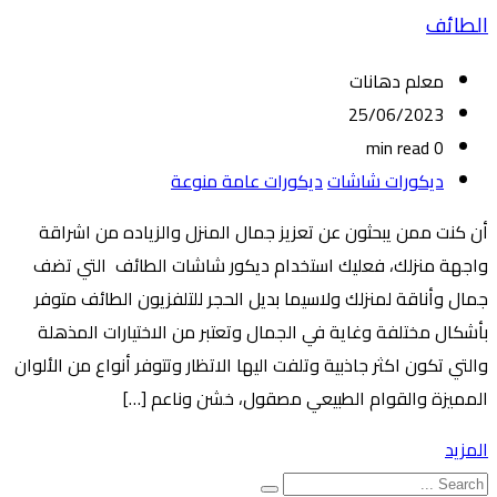
الطائف
معلم دهانات
25/06/2023
0 min read
ديكورات شاشات
ديكورات عامة منوعة
أن كنت ممن يبحثون عن تعزيز جمال المنزل والزياده من اشراقة
واجهة منزلك، فعليك استخدام ديكور شاشات الطائف التي تضف
جمال وأناقة لمنزلك ولاسيما بديل الحجر للتلفزيون الطائف متوفر
بأشكال مختلفة وغاية في الجمال وتعتبر من الاختيارات المذهلة
والتي تكون اكثر جاذبية وتلفت اليها الاتظار وتتوفر أنواع من الألوان
المميزة والقوام الطبيعي مصقول، خشن وناعم […]
المزيد