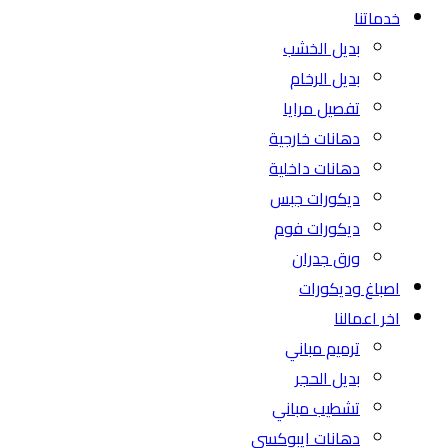
خدماتنا
بديل الخشب
بديل الرخام
تفصيل مرايا
دهانات خارجية
دهانات داخلية
ديكورات جبس
ديكورات فوم
ورق جدران
اصباغ وديكورات
اخر اعمالنا
ترميم مباني
بديل الحجر
تشطيب مباني
دهانات ايبوكسي