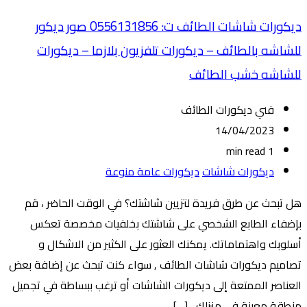
ديكورات شاشات الطائف ت: 0556131856 صور ديكور
للشاشه بالطائف – ديكورات تلفزيون بلازما – ديكورات
للشاشه خشب الطائف
فني ديكورات الطائف
14/04/2023
1 min read
ديكورات شاشات
ديكورات عامة منوعة
هل تبحث عن طرق فريدة لتزيين شاشتك؟ في الوقت الحاضر ، قم
بإضفاء الطابع الشخصي على شاشتك بخلفيات مخصصة تعكس
أسلوبك واهتماماتك. يمكنك العثور على الكثير من الاشكال و
تصاميم ديكورات شاشات الطائف , سواء كنت تبحث عن إضافة بعض
العناصر الممتعة إلى ديكورات الشاشات أو ترغب ببساطة في تجميل
منطقة معينة في منزلك ، […]