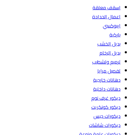
اسقف معلقة
اعمال الحدادة
ايبوكسي
باركية
بديل الخشب
بديل الرخام
ترميم وتشطيب
تفصيل مرايا
دهانات خارجية
دهانات داخلية
ديكور غرف نوم
ديكور كونكريت
ديكورات جبس
ديكورات شاشات
ديكورات عامة منوعة