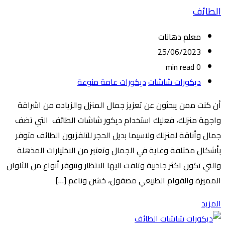
الطائف
معلم دهانات
25/06/2023
0 min read
ديكورات شاشات
ديكورات عامة منوعة
أن كنت ممن يبحثون عن تعزيز جمال المنزل والزياده من اشراقة
واجهة منزلك، فعليك استخدام ديكور شاشات الطائف التي تضف
جمال وأناقة لمنزلك ولاسيما بديل الحجر للتلفزيون الطائف متوفر
بأشكال مختلفة وغاية في الجمال وتعتبر من الاختيارات المذهلة
والتي تكون اكثر جاذبية وتلفت اليها الاتظار وتتوفر أنواع من الألوان
المميزة والقوام الطبيعي مصقول، خشن وناعم […]
المزيد