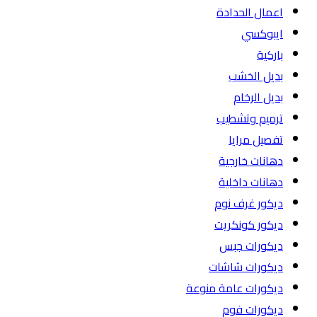
اعمال الحدادة
ايبوكسي
باركية
بديل الخشب
بديل الرخام
ترميم وتشطيب
تفصيل مرايا
دهانات خارجية
دهانات داخلية
ديكور غرف نوم
ديكور كونكريت
ديكورات جبس
ديكورات شاشات
ديكورات عامة منوعة
ديكورات فوم