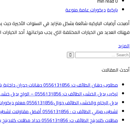
0 min read
باركية
ديكورات عامة منوعة
أصبحت أرضيات الباركيه شائعة بشكل متزايد في السنوات الأخيرة حيث يختا
فهناك العديد من الخيارات المختلفة التي يجب مراعاتها. أحد الخيارات
المزيد
أحدث المقالات
مطلوب دهان الطائف ت: 0556131856 دهانات جدران داخلية بالطائف
تركيب بديل الخشب الطائف ت: 0556131856 – الواح بديل خشب الطائف
بديل الرخام والخشب الطائف جوال:0556131856 معلم ديكورات الطائف
تشطيب مباني الطائف ت : 0556131856 أفضل مقاولات تشطيب الطائف
مظلات كلادينج الطائف ت: 0556131856 حداد مظلات كلادينج بالطائف