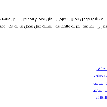
اه ، لأنها موطن المنزل الخارجي. يتعيّن تصميم المداخل بشكل مناسب لي
بسيط إلى التصاميم الجريئة والعصرية ، يمكنك جعل مدخل منزلك اكثر روعة