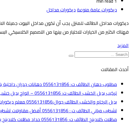
1 min read
ديكورات عامة منوعة
ديكورات مداخل
ديكورات مداخل الطائف للمنزل يجب أن تكون مداخل البيوت جميلة الانتب
فهناك الكثير من الخيارات للاختيار من بينها من التصميم الكلاسيكي ال
المزيد
أحدث المقالات
مطلوب دهان الطائف ت: 0556131856 دهانات جدران داخلية بالطائف
تركيب بديل الخشب الطائف ت: 0556131856 – الواح بديل خشب الطائف
بديل الرخام والخشب الطائف جوال:0556131856 معلم ديكورات الطائف
تشطيب مباني الطائف ت : 0556131856 أفضل مقاولات تشطيب الطائف
مظلات كلادينج الطائف ت: 0556131856 حداد مظلات كلادينج بالطائف