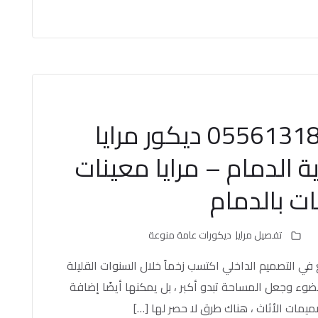
تفصيل مرايا الدمام ت: 0556131856 ديكور مرايا
ية الدمام – مرايا معينات
ت بالدمام
تفصيل مرايا
ديكورات عامة منوعة
ع في التصميم الداخلي اكتسب زخماً خلال السنوات القليلة
لضوء وجعل المساحة تبدو أكبر ، بل يمكنها أيضًا إضافة
يمات الأثاث ، هناك طرق لا حصر لها […]