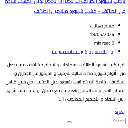
تركيب شيبورد الطائف ت: 0556131856 بديل الخشب سادة
في الطائف – خشب شيبورد ميلامين الطائف
معلم دهانات
18/05/2024
0 min read
بديل الخشب
ديكورات عامة منوعة
يتم تركيب شيبورد الطائف ، بسماكات و احجام مختلفة ، مما يجعل
من ، ألواح شيبورد مادة مثالية للتركيب و الديكور في الجدران و
السقوف ، خاصة انه يتم تثبيت شيبورد بديل الخشب ، من خلال قياس
المكان الذي يرغب العميل بتغطيته ، مع ضمان توافق خشب شيبورد
، بين الابعاد و التصميم المطلوب ، […]
المزيد