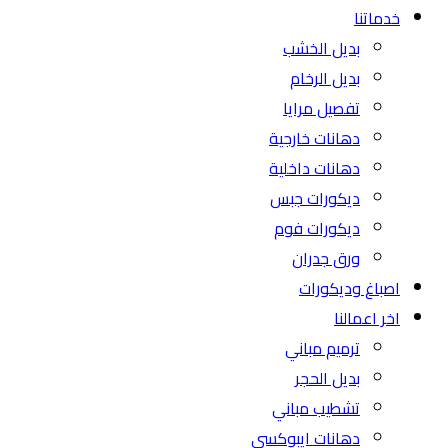
خدماتنا
بديل الخشب
بديل الرخام
تفصيل مرايا
دهانات خارجية
دهانات داخلية
ديكورات جبس
ديكورات فوم
ورق جدران
اصباغ وديكورات
اخر اعمالنا
ترميم مباني
بديل الحجر
تشطيب مباني
دهانات ايبوكسي