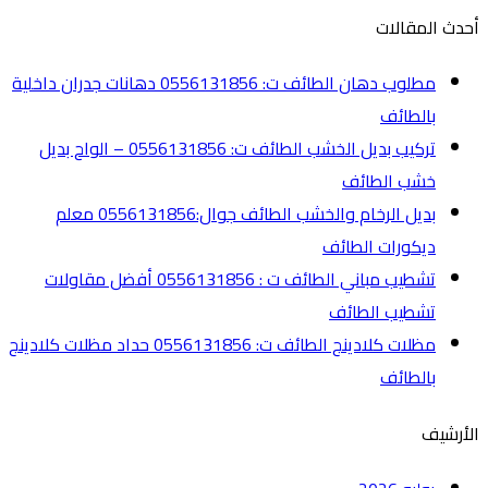
أحدث المقالات
مطلوب دهان الطائف ت: 0556131856 دهانات جدران داخلية
بالطائف
تركيب بديل الخشب الطائف ت: 0556131856 – الواح بديل
خشب الطائف
بديل الرخام والخشب الطائف جوال:0556131856 معلم
ديكورات الطائف
تشطيب مباني الطائف ت : 0556131856 أفضل مقاولات
تشطيب الطائف
مظلات كلادينج الطائف ت: 0556131856 حداد مظلات كلادينج
بالطائف
الأرشيف